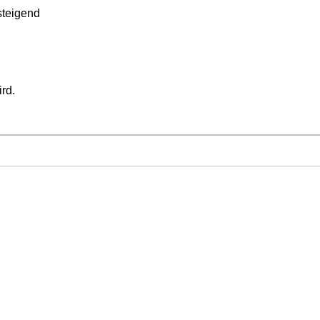
teigend
ird.