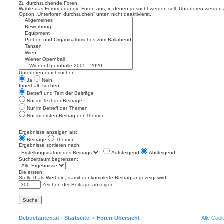
Zu durchsuchende Foren:
Wähle das Forum oder die Foren aus, in denen gesucht werden soll. Unterforen werden a
Option „Unterforen durchsuchen“ unten nicht deaktivierst.
Unterforen durchsuchen:
Ja
Nein
Innerhalb suchen:
Betreff und Text der Beiträge
Nur im Text der Beiträge
Nur im Betreff der Themen
Nur im ersten Beitrag der Themen
Ergebnisse anzeigen als:
Beiträge
Themen
Ergebnisse sortieren nach:
Aufsteigend
Absteigend
Suchzeitraum begrenzen:
Die ersten:
Stelle 0 als Wert ein, damit der komplette Beitrag angezeigt wird.
Zeichen der Beiträge anzeigen
Debuetanten.at - Startseite
Foren-Übersicht
Alle Coo