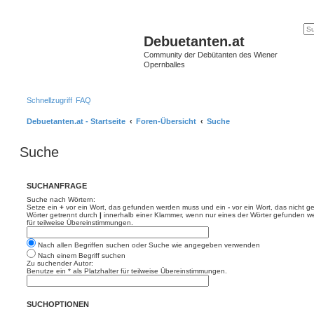
Debuetanten.at
Community der Debütanten des Wiener
Opernballes
Schnellzugriff
FAQ
Debuetanten.at - Startseite
Foren-Übersicht
Suche
Suche
SUCHANFRAGE
Suche nach Wörtern:
Setze ein
+
vor ein Wort, das gefunden werden muss und ein
-
vor ein Wort, das nicht 
Wörter getrennt durch
|
innerhalb einer Klammer, wenn nur eines der Wörter gefunden we
für teilweise Übereinstimmungen.
Nach allen Begriffen suchen oder Suche wie angegeben verwenden
Nach einem Begriff suchen
Zu suchender Autor:
Benutze ein * als Platzhalter für teilweise Übereinstimmungen.
SUCHOPTIONEN