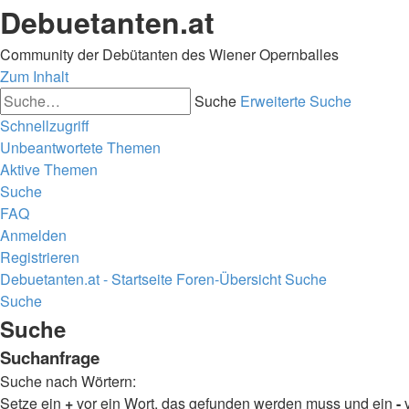
Debuetanten.at
Community der Debütanten des Wiener Opernballes
Zum Inhalt
Suche
Erweiterte Suche
Schnellzugriff
Unbeantwortete Themen
Aktive Themen
Suche
FAQ
Anmelden
Registrieren
Debuetanten.at - Startseite
Foren-Übersicht
Suche
Suche
Suche
Suchanfrage
Suche nach Wörtern:
Setze ein
+
vor ein Wort, das gefunden werden muss und ein
-
v