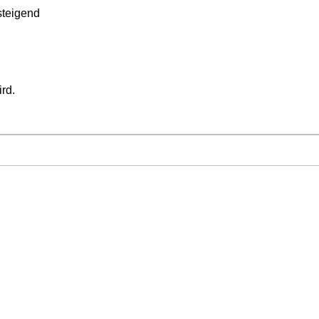
teigend
ird.