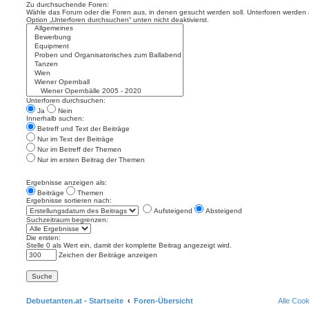
Zu durchsuchende Foren:
Wähle das Forum oder die Foren aus, in denen gesucht werden soll. Unterforen werden a
Option „Unterforen durchsuchen“ unten nicht deaktivierst.
Unterforen durchsuchen:
Ja
Nein
Innerhalb suchen:
Betreff und Text der Beiträge
Nur im Text der Beiträge
Nur im Betreff der Themen
Nur im ersten Beitrag der Themen
Ergebnisse anzeigen als:
Beiträge
Themen
Ergebnisse sortieren nach:
Aufsteigend
Absteigend
Suchzeitraum begrenzen:
Die ersten:
Stelle 0 als Wert ein, damit der komplette Beitrag angezeigt wird.
Zeichen der Beiträge anzeigen
Debuetanten.at - Startseite
Foren-Übersicht
Alle Coo