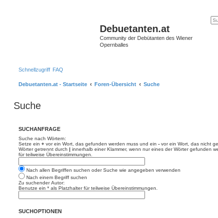
Debuetanten.at
Community der Debütanten des Wiener
Opernballes
Schnellzugriff
FAQ
Debuetanten.at - Startseite
Foren-Übersicht
Suche
Suche
SUCHANFRAGE
Suche nach Wörtern:
Setze ein
+
vor ein Wort, das gefunden werden muss und ein
-
vor ein Wort, das nicht 
Wörter getrennt durch
|
innerhalb einer Klammer, wenn nur eines der Wörter gefunden we
für teilweise Übereinstimmungen.
Nach allen Begriffen suchen oder Suche wie angegeben verwenden
Nach einem Begriff suchen
Zu suchender Autor:
Benutze ein * als Platzhalter für teilweise Übereinstimmungen.
SUCHOPTIONEN