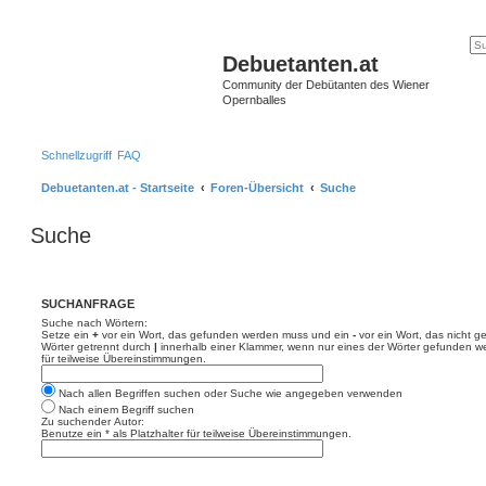
Debuetanten.at
Community der Debütanten des Wiener
Opernballes
Schnellzugriff
FAQ
Debuetanten.at - Startseite
Foren-Übersicht
Suche
Suche
SUCHANFRAGE
Suche nach Wörtern:
Setze ein
+
vor ein Wort, das gefunden werden muss und ein
-
vor ein Wort, das nicht 
Wörter getrennt durch
|
innerhalb einer Klammer, wenn nur eines der Wörter gefunden we
für teilweise Übereinstimmungen.
Nach allen Begriffen suchen oder Suche wie angegeben verwenden
Nach einem Begriff suchen
Zu suchender Autor:
Benutze ein * als Platzhalter für teilweise Übereinstimmungen.