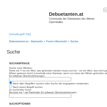
Debuetanten.at
Community der Debütanten des Wiener
Opernballes
Schnellzugriff
FAQ
Debuetanten.at - Startseite
Foren-Übersicht
Suche
Suche
SUCHANFRAGE
Suche nach Wörtern:
Setze ein
+
vor ein Wort, das gefunden werden muss und ein
-
vor ein Wort, das nicht 
Wörter getrennt durch
|
innerhalb einer Klammer, wenn nur eines der Wörter gefunden we
für teilweise Übereinstimmungen.
Nach allen Begriffen suchen oder Suche wie angegeben verwenden
Nach einem Begriff suchen
Zu suchender Autor:
Benutze ein * als Platzhalter für teilweise Übereinstimmungen.
SUCHOPTIONEN