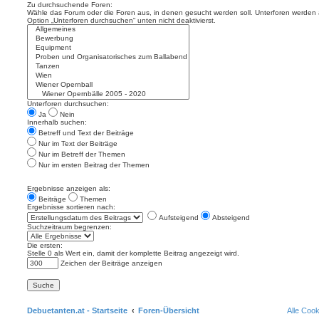
Zu durchsuchende Foren:
Wähle das Forum oder die Foren aus, in denen gesucht werden soll. Unterforen werden a
Option „Unterforen durchsuchen“ unten nicht deaktivierst.
Unterforen durchsuchen:
Ja
Nein
Innerhalb suchen:
Betreff und Text der Beiträge
Nur im Text der Beiträge
Nur im Betreff der Themen
Nur im ersten Beitrag der Themen
Ergebnisse anzeigen als:
Beiträge
Themen
Ergebnisse sortieren nach:
Aufsteigend
Absteigend
Suchzeitraum begrenzen:
Die ersten:
Stelle 0 als Wert ein, damit der komplette Beitrag angezeigt wird.
Zeichen der Beiträge anzeigen
Debuetanten.at - Startseite
Foren-Übersicht
Alle Coo