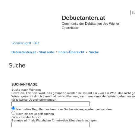
Debuetanten.at
Community der Debütanten des Wiener
Opernballes
Schnellzugriff
FAQ
Debuetanten.at - Startseite
Foren-Übersicht
Suche
Suche
SUCHANFRAGE
Suche nach Wörtern:
Setze ein
+
vor ein Wort, das gefunden werden muss und ein
-
vor ein Wort, das nicht 
Wörter getrennt durch
|
innerhalb einer Klammer, wenn nur eines der Wörter gefunden we
für teilweise Übereinstimmungen.
Nach allen Begriffen suchen oder Suche wie angegeben verwenden
Nach einem Begriff suchen
Zu suchender Autor:
Benutze ein * als Platzhalter für teilweise Übereinstimmungen.