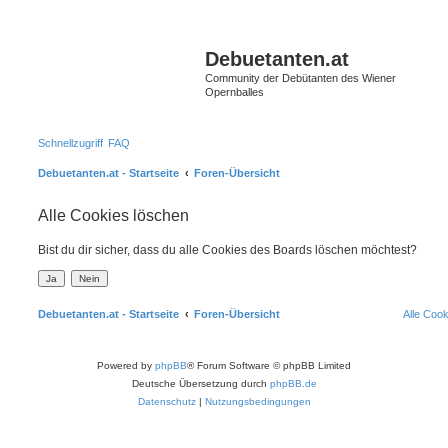
S
Debuetanten.at
Community der Debütanten des Wiener
Opernballes
Schnellzugriff
FAQ
Debuetanten.at - Startseite
Foren-Übersicht
Alle Cookies löschen
Bist du dir sicher, dass du alle Cookies des Boards löschen möchtest?
Debuetanten.at - Startseite
Foren-Übersicht
Alle Coo
Powered by
phpBB
® Forum Software © phpBB Limited
Deutsche Übersetzung durch
phpBB.de
Datenschutz
|
Nutzungsbedingungen