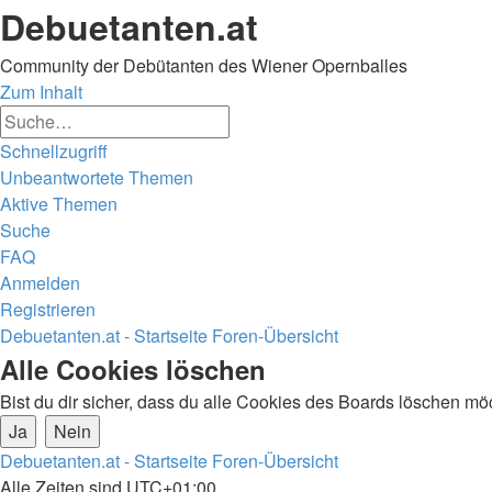
Debuetanten.at
Community der Debütanten des Wiener Opernballes
Zum Inhalt
Erweiterte
Suche
Suche
Schnellzugriff
Unbeantwortete Themen
Aktive Themen
Suche
FAQ
Anmelden
Registrieren
Debuetanten.at - Startseite
Foren-Übersicht
Suche
Alle Cookies löschen
Bist du dir sicher, dass du alle Cookies des Boards löschen mö
Debuetanten.at - Startseite
Foren-Übersicht
Alle Zeiten sind
UTC+01:00