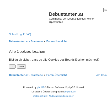
Debuetanten.at
Community der Debütanten des Wiener
Opernballes
Schnellzugriff
FAQ
Debuetanten.at - Startseite
Foren-Übersicht
Alle Cookies löschen
Bist du dir sicher, dass du alle Cookies des Boards löschen möchtest?
Debuetanten.at - Startseite
Foren-Übersicht
Alle Coo
Powered by
phpBB
® Forum Software © phpBB Limited
Deutsche Übersetzung durch
phpBB.de
Datenschutz
|
Nutzungsbedingungen