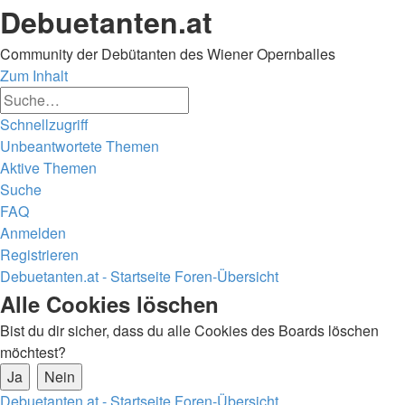
Debuetanten.at
Community der Debütanten des Wiener Opernballes
Zum Inhalt
Erweiterte
Suche
Suche
Schnellzugriff
Unbeantwortete Themen
Aktive Themen
Suche
FAQ
Anmelden
Registrieren
Debuetanten.at - Startseite
Foren-Übersicht
Suche
Alle Cookies löschen
Bist du dir sicher, dass du alle Cookies des Boards löschen
möchtest?
Debuetanten.at - Startseite
Foren-Übersicht