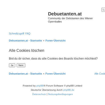
Debuetanten.at
Community der Debütanten des Wiener
Opernballes
Schnellzugriff
FAQ
Debuetanten.at - Startseite
Foren-Übersicht
Alle Cookies löschen
Bist du dir sicher, dass du alle Cookies des Boards löschen möchtest?
Debuetanten.at - Startseite
Foren-Übersicht
Alle Coo
Powered by
phpBB
® Forum Software © phpBB Limited
Deutsche Übersetzung durch
phpBB.de
Datenschutz
|
Nutzungsbedingungen