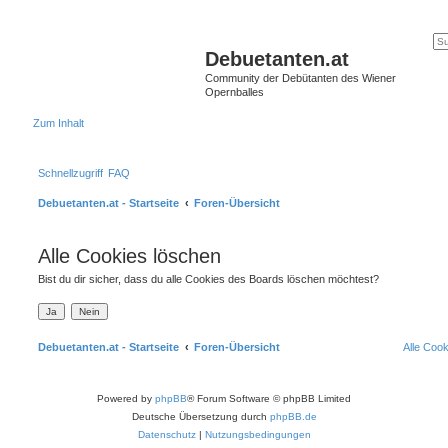
Debuetanten.at
Community der Debütanten des Wiener
Opernballes
Zum Inhalt
Schnellzugriff
FAQ
Debuetanten.at - Startseite
Foren-Übersicht
Alle Cookies löschen
Bist du dir sicher, dass du alle Cookies des Boards löschen möchtest?
Debuetanten.at - Startseite
Foren-Übersicht
Alle Coo
Powered by
phpBB
® Forum Software © phpBB Limited
Deutsche Übersetzung durch
phpBB.de
Datenschutz
|
Nutzungsbedingungen