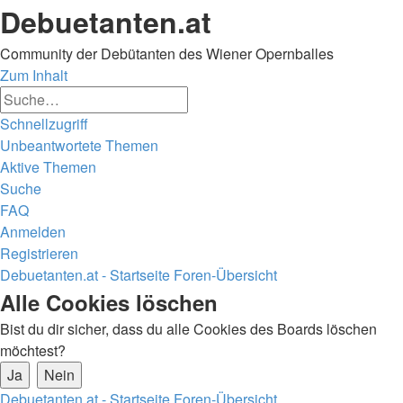
Debuetanten.at
Community der Debütanten des Wiener Opernballes
Zum Inhalt
Erweiterte
Suche
Suche
Schnellzugriff
Unbeantwortete Themen
Aktive Themen
Suche
FAQ
Anmelden
Registrieren
Debuetanten.at - Startseite
Foren-Übersicht
Suche
Alle Cookies löschen
Bist du dir sicher, dass du alle Cookies des Boards löschen
möchtest?
Debuetanten.at - Startseite
Foren-Übersicht