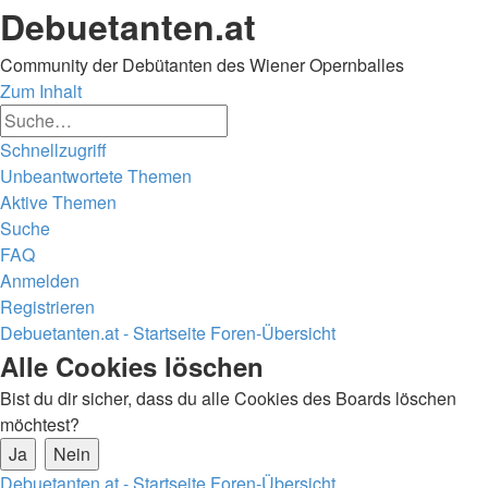
Debuetanten.at
Community der Debütanten des Wiener Opernballes
Zum Inhalt
Erweiterte
Suche
Suche
Schnellzugriff
Unbeantwortete Themen
Aktive Themen
Suche
FAQ
Anmelden
Registrieren
Debuetanten.at - Startseite
Foren-Übersicht
Suche
Alle Cookies löschen
Bist du dir sicher, dass du alle Cookies des Boards löschen
möchtest?
Debuetanten.at - Startseite
Foren-Übersicht