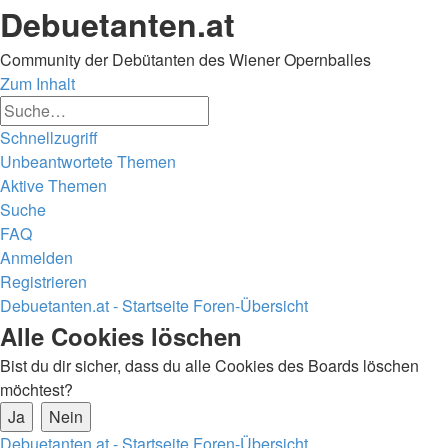
Debuetanten.at
Community der Debütanten des Wiener Opernballes
Zum Inhalt
Erweiterte
Suche
Suche
Schnellzugriff
Unbeantwortete Themen
Aktive Themen
Suche
FAQ
Anmelden
Registrieren
Debuetanten.at - Startseite
Foren-Übersicht
Suche
Alle Cookies löschen
Bist du dir sicher, dass du alle Cookies des Boards löschen
möchtest?
Debuetanten.at - Startseite
Foren-Übersicht