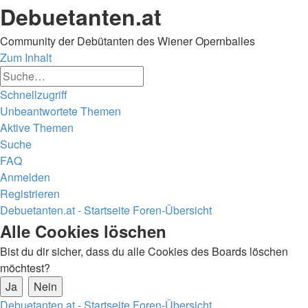
Debuetanten.at
Community der Debütanten des Wiener Opernballes
Zum Inhalt
Erweiterte
Suche
Suche
Schnellzugriff
Unbeantwortete Themen
Aktive Themen
Suche
FAQ
Anmelden
Registrieren
Debuetanten.at - Startseite
Foren-Übersicht
Suche
Alle Cookies löschen
Bist du dir sicher, dass du alle Cookies des Boards löschen
möchtest?
Debuetanten.at - Startseite
Foren-Übersicht