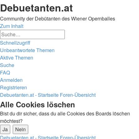
Debuetanten.at
Community der Debütanten des Wiener Opernballes
Zum Inhalt
Erweiterte
Suche
Suche
Schnellzugriff
Unbeantwortete Themen
Aktive Themen
Suche
FAQ
Anmelden
Registrieren
Debuetanten.at - Startseite
Foren-Übersicht
Suche
Alle Cookies löschen
Bist du dir sicher, dass du alle Cookies des Boards löschen
möchtest?
Debuetanten.at - Startseite
Foren-Übersicht