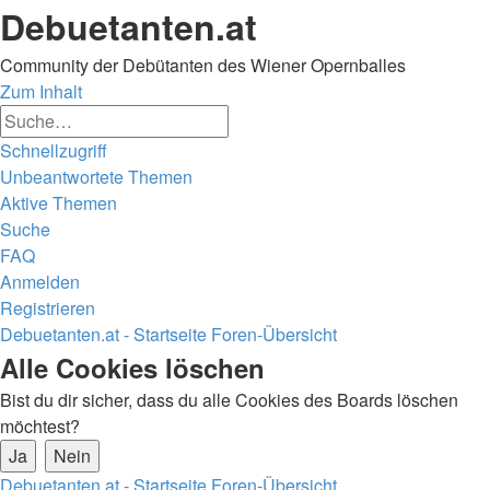
Debuetanten.at
Community der Debütanten des Wiener Opernballes
Zum Inhalt
Erweiterte
Suche
Suche
Schnellzugriff
Unbeantwortete Themen
Aktive Themen
Suche
FAQ
Anmelden
Registrieren
Debuetanten.at - Startseite
Foren-Übersicht
Suche
Alle Cookies löschen
Bist du dir sicher, dass du alle Cookies des Boards löschen
möchtest?
Debuetanten.at - Startseite
Foren-Übersicht