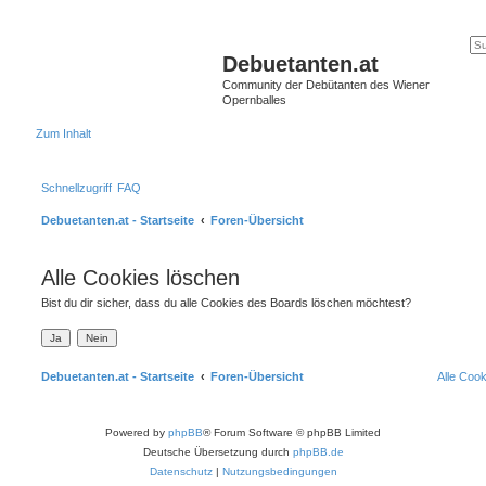
Debuetanten.at
Community der Debütanten des Wiener
Opernballes
Zum Inhalt
Schnellzugriff
FAQ
Debuetanten.at - Startseite
Foren-Übersicht
Alle Cookies löschen
Bist du dir sicher, dass du alle Cookies des Boards löschen möchtest?
Debuetanten.at - Startseite
Foren-Übersicht
Alle Coo
Powered by
phpBB
® Forum Software © phpBB Limited
Deutsche Übersetzung durch
phpBB.de
Datenschutz
|
Nutzungsbedingungen