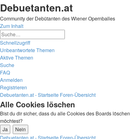
Debuetanten.at
Community der Debütanten des Wiener Opernballes
Zum Inhalt
Erweiterte
Suche
Suche
Schnellzugriff
Unbeantwortete Themen
Aktive Themen
Suche
FAQ
Anmelden
Registrieren
Debuetanten.at - Startseite
Foren-Übersicht
Suche
Alle Cookies löschen
Bist du dir sicher, dass du alle Cookies des Boards löschen
möchtest?
Debuetanten.at - Startseite
Foren-Übersicht