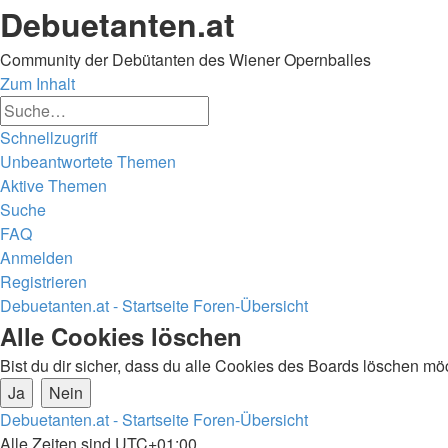
Debuetanten.at
Community der Debütanten des Wiener Opernballes
Zum Inhalt
Erweiterte
Suche
Suche
Schnellzugriff
Unbeantwortete Themen
Aktive Themen
Suche
FAQ
Anmelden
Registrieren
Debuetanten.at - Startseite
Foren-Übersicht
Suche
Alle Cookies löschen
Bist du dir sicher, dass du alle Cookies des Boards löschen mö
Debuetanten.at - Startseite
Foren-Übersicht
Alle Zeiten sind
UTC+01:00