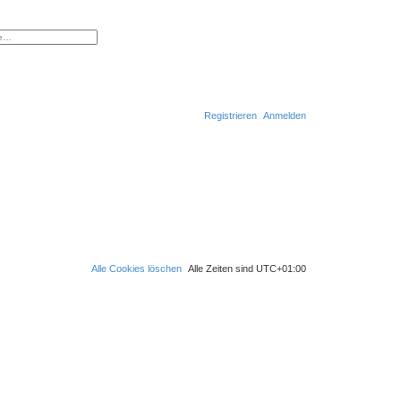
erte Suche
Registrieren
Anmelden
S
u
c
h
e
Alle Cookies löschen
Alle Zeiten sind
UTC+01:00