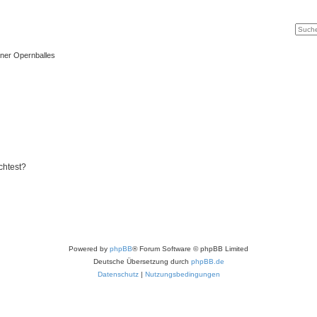
Suche
Erweit
ner Opernballes
chtest?
Powered by
phpBB
® Forum Software © phpBB Limited
Deutsche Übersetzung durch
phpBB.de
Datenschutz
|
Nutzungsbedingungen