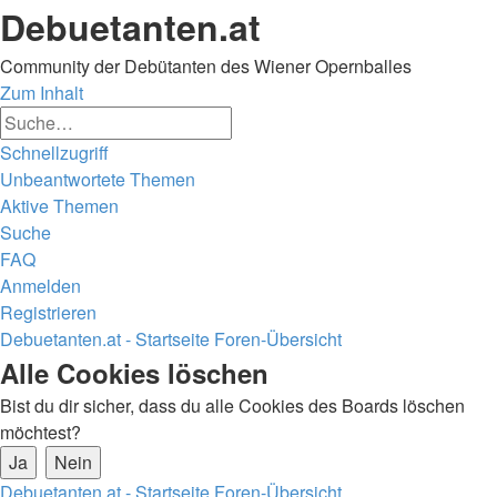
Debuetanten.at
Community der Debütanten des Wiener Opernballes
Zum Inhalt
Erweiterte
Suche
Suche
Schnellzugriff
Unbeantwortete Themen
Aktive Themen
Suche
FAQ
Anmelden
Registrieren
Debuetanten.at - Startseite
Foren-Übersicht
Suche
Alle Cookies löschen
Bist du dir sicher, dass du alle Cookies des Boards löschen
möchtest?
Debuetanten.at - Startseite
Foren-Übersicht