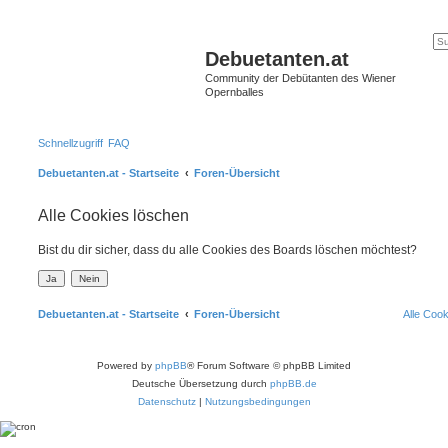
Debuetanten.at
Community der Debütanten des Wiener
Opernballes
Schnellzugriff
FAQ
Debuetanten.at - Startseite
Foren-Übersicht
Alle Cookies löschen
Bist du dir sicher, dass du alle Cookies des Boards löschen möchtest?
Debuetanten.at - Startseite
Foren-Übersicht
Alle Coo
Powered by
phpBB
® Forum Software © phpBB Limited
Deutsche Übersetzung durch
phpBB.de
Datenschutz
|
Nutzungsbedingungen