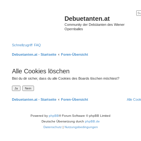
Debuetanten.at
Community der Debütanten des Wiener
Opernballes
Schnellzugriff
FAQ
Debuetanten.at - Startseite
Foren-Übersicht
Alle Cookies löschen
Bist du dir sicher, dass du alle Cookies des Boards löschen möchtest?
Debuetanten.at - Startseite
Foren-Übersicht
Alle Coo
Powered by
phpBB
® Forum Software © phpBB Limited
Deutsche Übersetzung durch
phpBB.de
Datenschutz
|
Nutzungsbedingungen