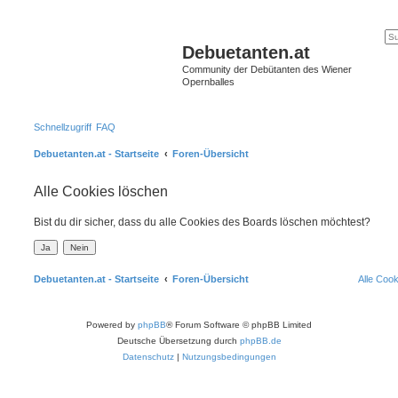
Debuetanten.at
Community der Debütanten des Wiener
Opernballes
Schnellzugriff
FAQ
Debuetanten.at - Startseite
Foren-Übersicht
Alle Cookies löschen
Bist du dir sicher, dass du alle Cookies des Boards löschen möchtest?
Debuetanten.at - Startseite
Foren-Übersicht
Alle Coo
Powered by
phpBB
® Forum Software © phpBB Limited
Deutsche Übersetzung durch
phpBB.de
Datenschutz
|
Nutzungsbedingungen