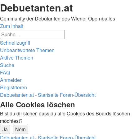
Debuetanten.at
Community der Debütanten des Wiener Opernballes
Zum Inhalt
Erweiterte
Suche
Suche
Schnellzugriff
Unbeantwortete Themen
Aktive Themen
Suche
FAQ
Anmelden
Registrieren
Debuetanten.at - Startseite
Foren-Übersicht
Suche
Alle Cookies löschen
Bist du dir sicher, dass du alle Cookies des Boards löschen
möchtest?
Debuetanten.at - Startseite
Foren-Übersicht