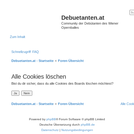
Debuetanten.at
Community der Debütanten des Wiener
Opernballes
Zum Inhalt
Schnellzugriff
FAQ
Debuetanten.at - Startseite
Foren-Übersicht
Alle Cookies löschen
Bist du dir sicher, dass du alle Cookies des Boards löschen möchtest?
Debuetanten.at - Startseite
Foren-Übersicht
Alle Coo
Powered by
phpBB
® Forum Software © phpBB Limited
Deutsche Übersetzung durch
phpBB.de
Datenschutz
|
Nutzungsbedingungen