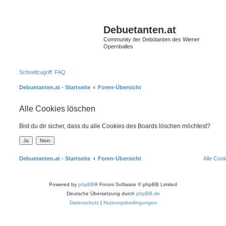
S
Debuetanten.at
Community der Debütanten des Wiener
Opernballes
Schnellzugriff
FAQ
Debuetanten.at - Startseite
Foren-Übersicht
Alle Cookies löschen
Bist du dir sicher, dass du alle Cookies des Boards löschen möchtest?
Debuetanten.at - Startseite
Foren-Übersicht
Alle Coo
Powered by
phpBB
® Forum Software © phpBB Limited
Deutsche Übersetzung durch
phpBB.de
Datenschutz
|
Nutzungsbedingungen