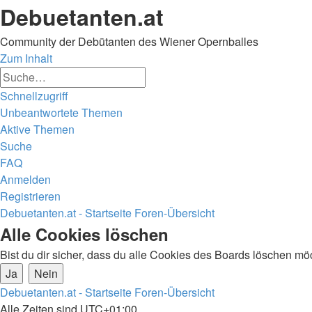
Debuetanten.at
Community der Debütanten des Wiener Opernballes
Zum Inhalt
Erweiterte
Suche
Suche
Schnellzugriff
Unbeantwortete Themen
Aktive Themen
Suche
FAQ
Anmelden
Registrieren
Debuetanten.at - Startseite
Foren-Übersicht
Suche
Alle Cookies löschen
Bist du dir sicher, dass du alle Cookies des Boards löschen mö
Debuetanten.at - Startseite
Foren-Übersicht
Alle Zeiten sind
UTC+01:00