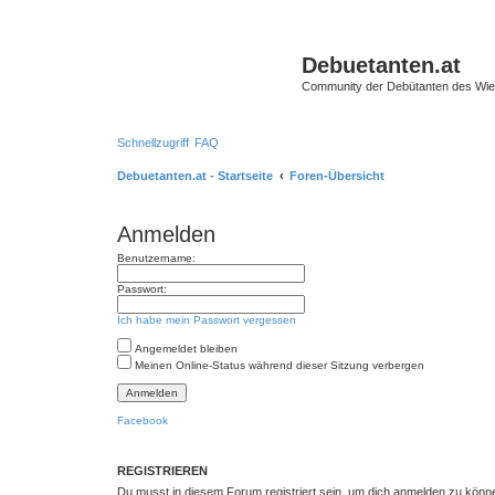
Debuetanten.at
Community der Debütanten des Wie
Schnellzugriff
FAQ
Debuetanten.at - Startseite
Foren-Übersicht
Anmelden
Benutzername:
Passwort:
Ich habe mein Passwort vergessen
Angemeldet bleiben
Meinen Online-Status während dieser Sitzung verbergen
Facebook
REGISTRIEREN
Du musst in diesem Forum registriert sein, um dich anmelden zu können.