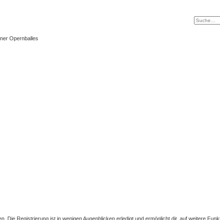
ner Opernballes
 Die Registrierung ist in wenigen Augenblicken erledigt und ermöglicht dir, auf weitere Funk