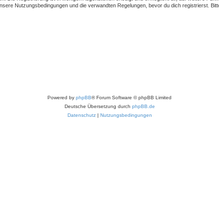
sere Nutzungsbedingungen und die verwandten Regelungen, bevor du dich registrierst. Bitte
Powered by
phpBB
® Forum Software © phpBB Limited
Deutsche Übersetzung durch
phpBB.de
Datenschutz
|
Nutzungsbedingungen