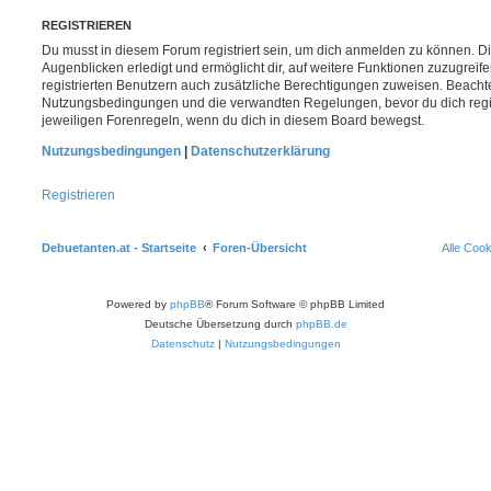
REGISTRIEREN
Du musst in diesem Forum registriert sein, um dich anmelden zu können. Di
Augenblicken erledigt und ermöglicht dir, auf weitere Funktionen zuzugreif
registrierten Benutzern auch zusätzliche Berechtigungen zuweisen. Beachte
Nutzungsbedingungen und die verwandten Regelungen, bevor du dich registr
jeweiligen Forenregeln, wenn du dich in diesem Board bewegst.
Nutzungsbedingungen
|
Datenschutzerklärung
Registrieren
Debuetanten.at - Startseite
Foren-Übersicht
Alle Coo
Powered by
phpBB
® Forum Software © phpBB Limited
Deutsche Übersetzung durch
phpBB.de
Datenschutz
|
Nutzungsbedingungen