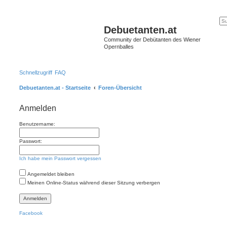
Debuetanten.at
Community der Debütanten des Wiener
Opernballes
Schnellzugriff
FAQ
Debuetanten.at - Startseite
Foren-Übersicht
Anmelden
Benutzername:
Passwort:
Ich habe mein Passwort vergessen
Angemeldet bleiben
Meinen Online-Status während dieser Sitzung verbergen
Facebook