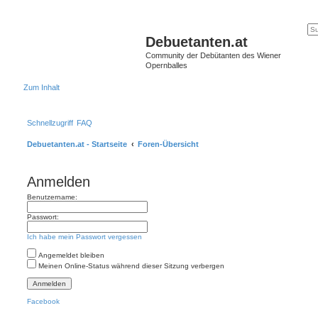
Debuetanten.at
Community der Debütanten des Wiener
Opernballes
Zum Inhalt
Schnellzugriff
FAQ
Debuetanten.at - Startseite
Foren-Übersicht
Anmelden
Benutzername:
Passwort:
Ich habe mein Passwort vergessen
Angemeldet bleiben
Meinen Online-Status während dieser Sitzung verbergen
Facebook