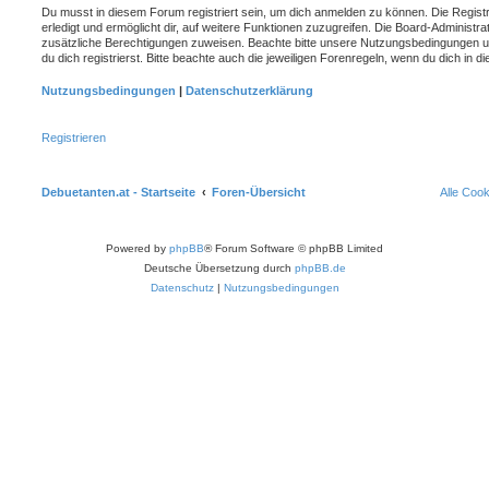
Du musst in diesem Forum registriert sein, um dich anmelden zu können. Die Registr
erledigt und ermöglicht dir, auf weitere Funktionen zuzugreifen. Die Board-Administra
zusätzliche Berechtigungen zuweisen. Beachte bitte unsere Nutzungsbedingungen 
du dich registrierst. Bitte beachte auch die jeweiligen Forenregeln, wenn du dich in
Nutzungsbedingungen
|
Datenschutzerklärung
Registrieren
Debuetanten.at - Startseite
Foren-Übersicht
Alle Coo
Powered by
phpBB
® Forum Software © phpBB Limited
Deutsche Übersetzung durch
phpBB.de
Datenschutz
|
Nutzungsbedingungen