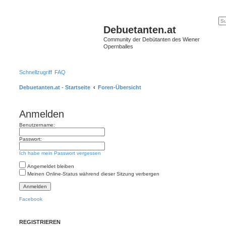
Debuetanten.at
Community der Debütanten des Wiener
Opernballes
Schnellzugriff
FAQ
Debuetanten.at - Startseite
Foren-Übersicht
Anmelden
Benutzername:
Passwort:
Ich habe mein Passwort vergessen
Angemeldet bleiben
Meinen Online-Status während dieser Sitzung verbergen
Facebook
REGISTRIEREN