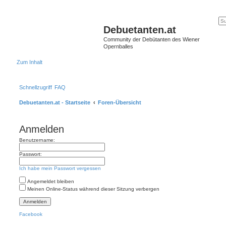
Debuetanten.at
Community der Debütanten des Wiener
Opernballes
Zum Inhalt
Schnellzugriff
FAQ
Debuetanten.at - Startseite
Foren-Übersicht
Anmelden
Benutzername:
Passwort:
Ich habe mein Passwort vergessen
Angemeldet bleiben
Meinen Online-Status während dieser Sitzung verbergen
Facebook