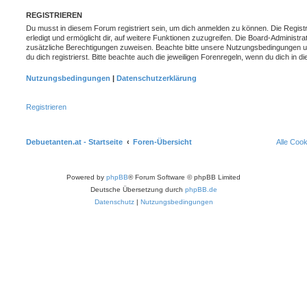
REGISTRIEREN
Du musst in diesem Forum registriert sein, um dich anmelden zu können. Die Registr
erledigt und ermöglicht dir, auf weitere Funktionen zuzugreifen. Die Board-Administra
zusätzliche Berechtigungen zuweisen. Beachte bitte unsere Nutzungsbedingungen 
du dich registrierst. Bitte beachte auch die jeweiligen Forenregeln, wenn du dich in
Nutzungsbedingungen
|
Datenschutzerklärung
Registrieren
Debuetanten.at - Startseite
Foren-Übersicht
Alle Coo
Powered by
phpBB
® Forum Software © phpBB Limited
Deutsche Übersetzung durch
phpBB.de
Datenschutz
|
Nutzungsbedingungen