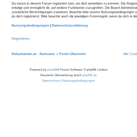
Du musst in diesem Forum registriert sein, um dich anmelden zu können. Die Registr
erledigt und ermöglicht dir, auf weitere Funktionen zuzugreifen. Die Board-Administra
zusätzliche Berechtigungen zuweisen. Beachte bitte unsere Nutzungsbedingungen 
du dich registrierst. Bitte beachte auch die jeweiligen Forenregeln, wenn du dich in
Nutzungsbedingungen
|
Datenschutzerklärung
Registrieren
Debuetanten.at - Startseite
Foren-Übersicht
Alle Coo
Powered by
phpBB
® Forum Software © phpBB Limited
Deutsche Übersetzung durch
phpBB.de
Datenschutz
|
Nutzungsbedingungen