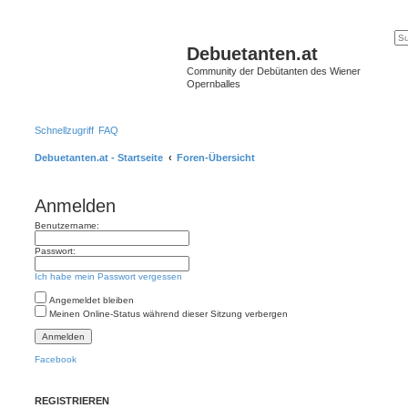
Debuetanten.at
Community der Debütanten des Wiener
Opernballes
Schnellzugriff
FAQ
Debuetanten.at - Startseite
Foren-Übersicht
Anmelden
Benutzername:
Passwort:
Ich habe mein Passwort vergessen
Angemeldet bleiben
Meinen Online-Status während dieser Sitzung verbergen
Facebook
REGISTRIEREN