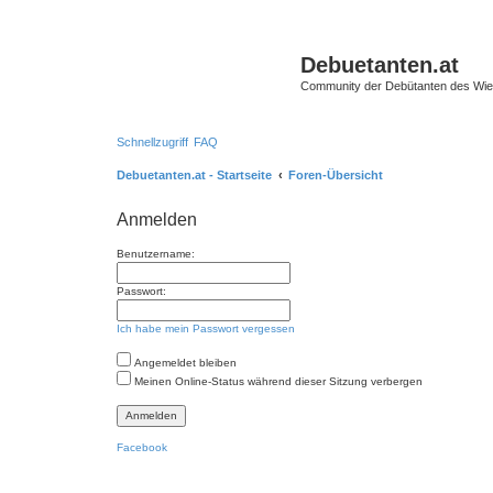
Debuetanten.at
Community der Debütanten des Wie
Schnellzugriff
FAQ
Debuetanten.at - Startseite
Foren-Übersicht
Anmelden
Benutzername:
Passwort:
Ich habe mein Passwort vergessen
Angemeldet bleiben
Meinen Online-Status während dieser Sitzung verbergen
Facebook