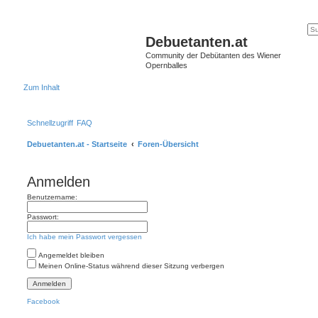
Debuetanten.at
Community der Debütanten des Wiener
Opernballes
Zum Inhalt
Schnellzugriff
FAQ
Debuetanten.at - Startseite
Foren-Übersicht
Anmelden
Benutzername:
Passwort:
Ich habe mein Passwort vergessen
Angemeldet bleiben
Meinen Online-Status während dieser Sitzung verbergen
Facebook