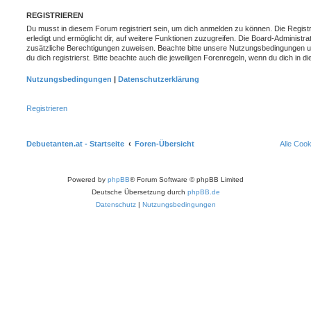
REGISTRIEREN
Du musst in diesem Forum registriert sein, um dich anmelden zu können. Die Registr
erledigt und ermöglicht dir, auf weitere Funktionen zuzugreifen. Die Board-Administra
zusätzliche Berechtigungen zuweisen. Beachte bitte unsere Nutzungsbedingungen 
du dich registrierst. Bitte beachte auch die jeweiligen Forenregeln, wenn du dich in
Nutzungsbedingungen
|
Datenschutzerklärung
Registrieren
Debuetanten.at - Startseite
Foren-Übersicht
Alle Coo
Powered by
phpBB
® Forum Software © phpBB Limited
Deutsche Übersetzung durch
phpBB.de
Datenschutz
|
Nutzungsbedingungen