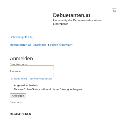
Debuetanten.at
Community der Debütanten des Wiener
Opernballes
Schnellzugriff
FAQ
Debuetanten.at - Startseite
Foren-Übersicht
Anmelden
Benutzername:
Passwort:
Ich habe mein Passwort vergessen
Angemeldet bleiben
Meinen Online-Status während dieser Sitzung verbergen
Facebook
REGISTRIEREN