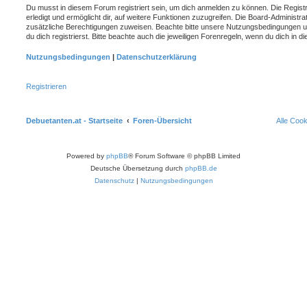
Du musst in diesem Forum registriert sein, um dich anmelden zu können. Die Registr
erledigt und ermöglicht dir, auf weitere Funktionen zuzugreifen. Die Board-Administra
zusätzliche Berechtigungen zuweisen. Beachte bitte unsere Nutzungsbedingungen 
du dich registrierst. Bitte beachte auch die jeweiligen Forenregeln, wenn du dich in
Nutzungsbedingungen
|
Datenschutzerklärung
Registrieren
Debuetanten.at - Startseite
Foren-Übersicht
Alle Coo
Powered by
phpBB
® Forum Software © phpBB Limited
Deutsche Übersetzung durch
phpBB.de
Datenschutz
|
Nutzungsbedingungen