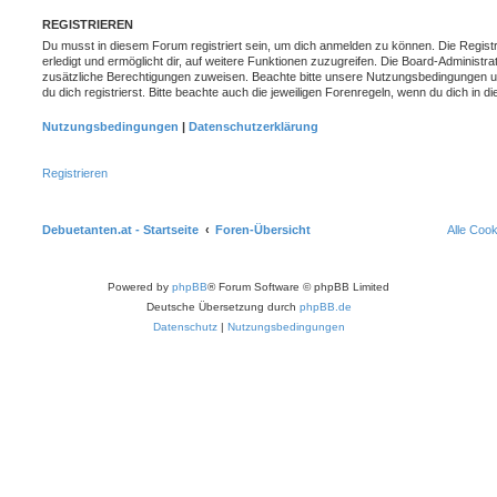
REGISTRIEREN
Du musst in diesem Forum registriert sein, um dich anmelden zu können. Die Registr
erledigt und ermöglicht dir, auf weitere Funktionen zuzugreifen. Die Board-Administra
zusätzliche Berechtigungen zuweisen. Beachte bitte unsere Nutzungsbedingungen 
du dich registrierst. Bitte beachte auch die jeweiligen Forenregeln, wenn du dich in
Nutzungsbedingungen
|
Datenschutzerklärung
Registrieren
Debuetanten.at - Startseite
Foren-Übersicht
Alle Coo
Powered by
phpBB
® Forum Software © phpBB Limited
Deutsche Übersetzung durch
phpBB.de
Datenschutz
|
Nutzungsbedingungen