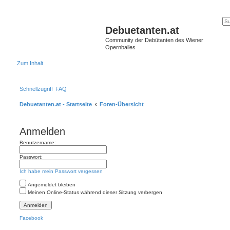
Debuetanten.at
Community der Debütanten des Wiener
Opernballes
Zum Inhalt
Schnellzugriff
FAQ
Debuetanten.at - Startseite
Foren-Übersicht
Anmelden
Benutzername:
Passwort:
Ich habe mein Passwort vergessen
Angemeldet bleiben
Meinen Online-Status während dieser Sitzung verbergen
Facebook