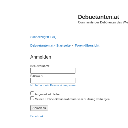
Debuetanten.at
Community der Debütanten des Wie
Schnellzugriff
FAQ
Debuetanten.at - Startseite
Foren-Übersicht
Anmelden
Benutzername:
Passwort:
Ich habe mein Passwort vergessen
Angemeldet bleiben
Meinen Online-Status während dieser Sitzung verbergen
Facebook