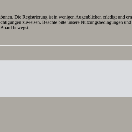
önnen. Die Registrierung ist in wenigen Augenblicken erledigt und erm
rechtigungen zuweisen. Beachte bitte unsere Nutzungsbedingungen und d
m Board bewegst.