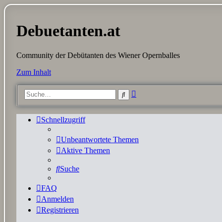
Debuetanten.at
Community der Debütanten des Wiener Opernballes
Zum Inhalt
Erweiterte
Suche
Suche
Schnellzugriff
Unbeantwortete Themen
Aktive Themen
Suche
FAQ
Anmelden
Registrieren