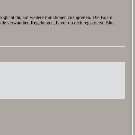
öglicht dir, auf weitere Funktionen zuzugreifen. Die Board-
ie verwandten Regelungen, bevor du dich registrierst. Bitte