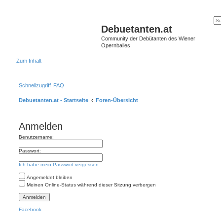
Debuetanten.at
Community der Debütanten des Wiener
Opernballes
Zum Inhalt
Schnellzugriff
FAQ
Debuetanten.at - Startseite
Foren-Übersicht
Anmelden
Benutzername:
Passwort:
Ich habe mein Passwort vergessen
Angemeldet bleiben
Meinen Online-Status während dieser Sitzung verbergen
Facebook