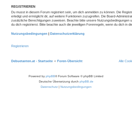
REGISTRIEREN
Du musst in diesem Forum registriert sein, um dich anmelden zu können. Die Registr
erledigt und ermöglicht dir, auf weitere Funktionen zuzugreifen. Die Board-Administra
zusätzliche Berechtigungen zuweisen. Beachte bitte unsere Nutzungsbedingungen 
du dich registrierst. Bitte beachte auch die jeweiligen Forenregeln, wenn du dich in
Nutzungsbedingungen
|
Datenschutzerklärung
Registrieren
Debuetanten.at - Startseite
Foren-Übersicht
Alle Coo
Powered by
phpBB
® Forum Software © phpBB Limited
Deutsche Übersetzung durch
phpBB.de
Datenschutz
|
Nutzungsbedingungen