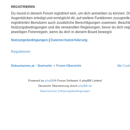
REGISTRIEREN
Du musst in diesem Forum registriert sein, um dich anmelden zu können. Di
Augenblicken erledigt und ermöglicht dir, auf weitere Funktionen zuzugreif
registrierten Benutzern auch zusätzliche Berechtigungen zuweisen. Beachte
Nutzungsbedingungen und die verwandten Regelungen, bevor du dich registr
jeweiligen Forenregeln, wenn du dich in diesem Board bewegst.
Nutzungsbedingungen
|
Datenschutzerklärung
Registrieren
Debuetanten.at - Startseite
Foren-Übersicht
Alle Coo
Powered by
phpBB
® Forum Software © phpBB Limited
Deutsche Übersetzung durch
phpBB.de
Datenschutz
|
Nutzungsbedingungen