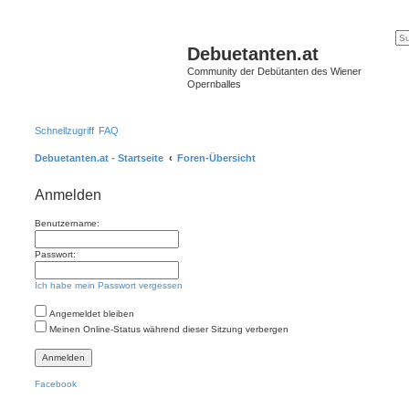
Debuetanten.at
Community der Debütanten des Wiener
Opernballes
Schnellzugriff
FAQ
Debuetanten.at - Startseite
Foren-Übersicht
Anmelden
Benutzername:
Passwort:
Ich habe mein Passwort vergessen
Angemeldet bleiben
Meinen Online-Status während dieser Sitzung verbergen
Facebook