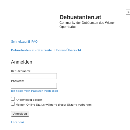
Debuetanten.at
Community der Debütanten des Wiener
Opernballes
Schnellzugriff
FAQ
Debuetanten.at - Startseite
Foren-Übersicht
Anmelden
Benutzername:
Passwort:
Ich habe mein Passwort vergessen
Angemeldet bleiben
Meinen Online-Status während dieser Sitzung verbergen
Facebook