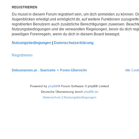
REGISTRIEREN
Du musst in diesem Forum registriert sein, um dich anmelden zu können. Di
Augenblicken erledigt und ermöglicht dir, auf weitere Funktionen zuzugreif
registrierten Benutzern auch zusätzliche Berechtigungen zuweisen. Beachte
Nutzungsbedingungen und die verwandten Regelungen, bevor du dich registr
jeweiligen Forenregeln, wenn du dich in diesem Board bewegst.
Nutzungsbedingungen
|
Datenschutzerklärung
Registrieren
Debuetanten.at - Startseite
Foren-Übersicht
Alle Coo
Powered by
phpBB
® Forum Software © phpBB Limited
Deutsche Übersetzung durch
phpBB.de
Datenschutz
|
Nutzungsbedingungen