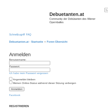
Debuetanten.at
Community der Debütanten des Wiener
Opernballes
Schnellzugriff
FAQ
Debuetanten.at - Startseite
Foren-Übersicht
Anmelden
Benutzername:
Passwort:
Ich habe mein Passwort vergessen
Angemeldet bleiben
Meinen Online-Status während dieser Sitzung verbergen
Facebook
REGISTRIEREN