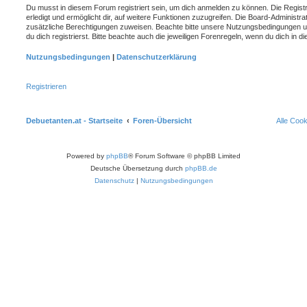
Du musst in diesem Forum registriert sein, um dich anmelden zu können. Die Registr
erledigt und ermöglicht dir, auf weitere Funktionen zuzugreifen. Die Board-Administra
zusätzliche Berechtigungen zuweisen. Beachte bitte unsere Nutzungsbedingungen 
du dich registrierst. Bitte beachte auch die jeweiligen Forenregeln, wenn du dich in
Nutzungsbedingungen
|
Datenschutzerklärung
Registrieren
Debuetanten.at - Startseite
Foren-Übersicht
Alle Coo
Powered by
phpBB
® Forum Software © phpBB Limited
Deutsche Übersetzung durch
phpBB.de
Datenschutz
|
Nutzungsbedingungen