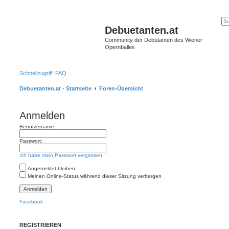
Debuetanten.at
Community der Debütanten des Wiener
Opernballes
Schnellzugriff
FAQ
Debuetanten.at - Startseite
Foren-Übersicht
Anmelden
Benutzername:
Passwort:
Ich habe mein Passwort vergessen
Angemeldet bleiben
Meinen Online-Status während dieser Sitzung verbergen
Facebook
REGISTRIEREN