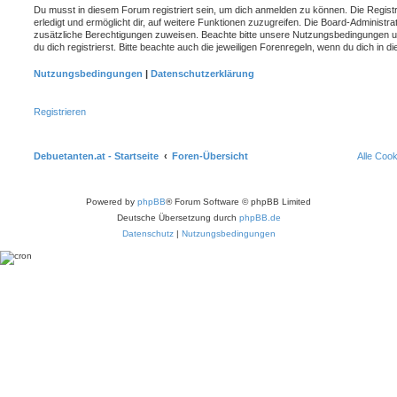
Du musst in diesem Forum registriert sein, um dich anmelden zu können. Die Registr
erledigt und ermöglicht dir, auf weitere Funktionen zuzugreifen. Die Board-Administra
zusätzliche Berechtigungen zuweisen. Beachte bitte unsere Nutzungsbedingungen 
du dich registrierst. Bitte beachte auch die jeweiligen Forenregeln, wenn du dich in
Nutzungsbedingungen
|
Datenschutzerklärung
Registrieren
Debuetanten.at - Startseite
Foren-Übersicht
Alle Coo
Powered by
phpBB
® Forum Software © phpBB Limited
Deutsche Übersetzung durch
phpBB.de
Datenschutz
|
Nutzungsbedingungen