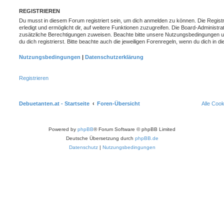
REGISTRIEREN
Du musst in diesem Forum registriert sein, um dich anmelden zu können. Die Registr
erledigt und ermöglicht dir, auf weitere Funktionen zuzugreifen. Die Board-Administra
zusätzliche Berechtigungen zuweisen. Beachte bitte unsere Nutzungsbedingungen 
du dich registrierst. Bitte beachte auch die jeweiligen Forenregeln, wenn du dich in
Nutzungsbedingungen
|
Datenschutzerklärung
Registrieren
Debuetanten.at - Startseite
Foren-Übersicht
Alle Coo
Powered by
phpBB
® Forum Software © phpBB Limited
Deutsche Übersetzung durch
phpBB.de
Datenschutz
|
Nutzungsbedingungen