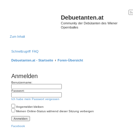
Debuetanten.at
Community der Debütanten des Wiener
Opernballes
Zum Inhalt
Schnellzugriff
FAQ
Debuetanten.at - Startseite
Foren-Übersicht
Anmelden
Benutzername:
Passwort:
Ich habe mein Passwort vergessen
Angemeldet bleiben
Meinen Online-Status während dieser Sitzung verbergen
Facebook